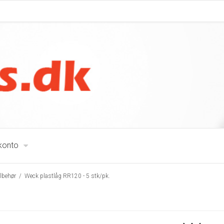
 konto
ilbehør
/
Weck plastlåg RR120 - 5 stk/pk.