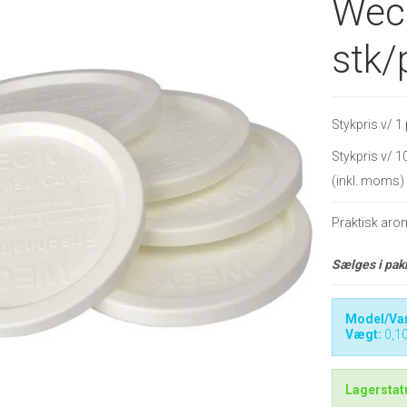
Weck
stk/
Stykpris v/ 1
Stykpris v/ 1
(inkl. moms)
Praktisk arom
Sælges i pakk
Model/Var
Vægt:
0,1
Lagerstat