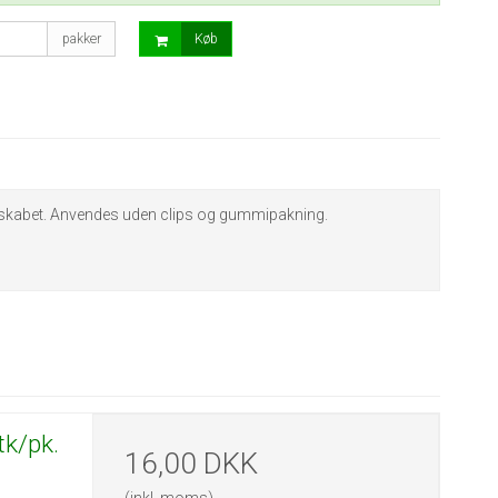
pakker
Køb
 køleskabet. Anvendes uden clips og gummipakning.
tk/pk.
16,00 DKK
(inkl. moms)