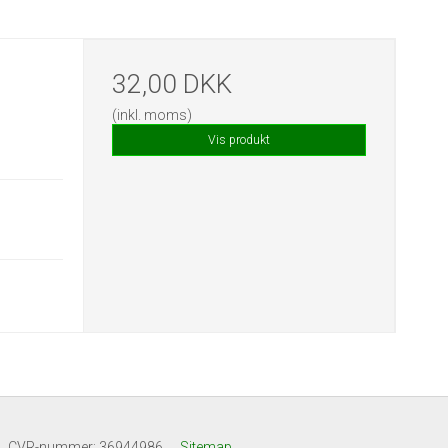
32,00 DKK
(inkl. moms)
Vis produkt
CVR-nummer
:
36944986
Sitemap