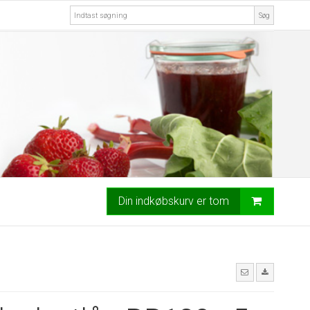
Søg
Din indkøbskurv er tom