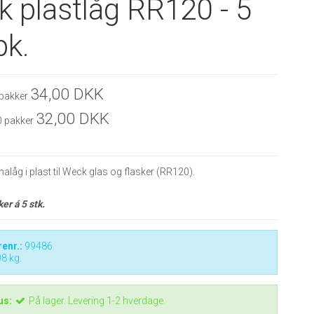
 plastlåg RR120 - 5
pk.
34,00 DKK
 pakker
32,00 DKK
0 pakker
alåg i plast til Weck glas og flasker (RR120).
er á 5 stk.
enr.:
99486
08
kg.
us:
På lager. Levering 1-2 hverdage.