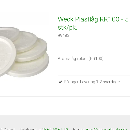
Weck Plastlåg RR100 - 5
stk/pk.
99483
Aromalåg i plast (RR100)
På lager. Levering 1-2 hverdage.
0 Ølgod
Telefonnr.
:
+45 60 60 66 42
E-mail
:
info@glasogflasker.dk