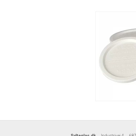
Sylteglas.dk
Industrivej 4
687