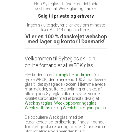
Hos Sylteglas.dk finder du det fulde
sortiment af Weck glas og flasker.
Salg til private og erhverv
Ingen skjulte gebyrer eller krav om mindste
køb. Altid 14 dages returret.
Vi er en 100 % danskejet webshop
med lager og kontor i Danmark!
Velkommen til Sylteglas.dk - din
online forhandler af WECK glas
Her finder du det
komplette sortiment
fra
tyske WECK, der i mere end 100 år har leveret
glas til det sylteglade køkken. Hjemmelavede
marmelader, safter og syltning er elsket af
alle og hos Sylteglas.dk omfavner vi dine
kvalitetsprodukter med et bredt udvalg af
Weck sylteglas
,
Weck opbevaringsglas
,
Weck saftflasker
og
Weck henkogningsglas
.
De populære Weck glas med det
letgenkendelige jordbærlogo findes i mange
forskellige størrelser og former. Glassene er
utroligt alsige og anvendes bl.a. til