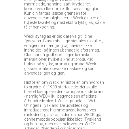
marmelade, honning, saft, krydderier,
konserves eller som et flot serveringsglas.
Kun din fantasi sætter grænsen for
anvendelsesmulighederne. Weck glas er af
højeste kvalitet og med ekstra tykt glas, så de
tåler henkogning.
Weck sylteglas er det klare valg til dine
fødevarer. Glasemballage signalerer kvalitet,
er uigennemtrængelig og påvirker ikke
indholdet - så ingen ubehagelig eftersmag.
Glas har så godt som ingen kemiske
interaktioner, hvilket sikrer at produktet
holder på styrke, aroma og smag. Weck
glassene tåler opvaskemaskine og kan
anvendes igen og igen.
Historien om Weck, er historien om hvordan
to brødre i år 1900 startede det der skulle
blive et kæmpe verdensomspændende brand
- nemlig WECK®. I begyndelsen af sidste
århundrede blev J. Weck grundlagt i Wehr-
Öflingen i Tyskland. De udviklede og
introducerede hjemmelavede konserves
metoder til glas - og siden da har WECK gjort
denne metode populær, ikke blot i Tyskland
og Europa, men over hele verden. WECK
arbejder løbende på området med