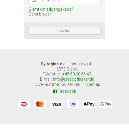
Husk log ind
Glemt din adgangskode?
Opret bruger
Log ind
Sylteglas.dk
Industrivej 4
6870 Ølgod
Telefonnr.
:
+45 60 60 66 42
E-mail
:
info@glasogflasker.dk
CVR-nummer
:
36944986
Sitemap
Facebook